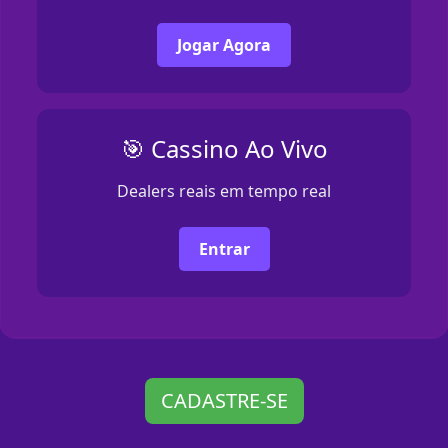
Jogar Agora
🎯 Cassino Ao Vivo
Dealers reais em tempo real
Entrar
CADASTRE-SE