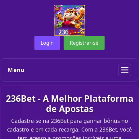
Login
Registrar-se
Menu
236Bet - A Melhor Plataforma
de Apostas
Cadastre-se na 236Bet para ganhar bônus no
cadastro e em cada recarga. Com a 236Bet, você
tem acesso a promoções incríveis e uma